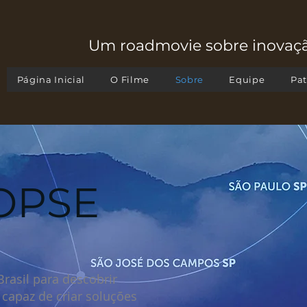
Um roadmovie sobre inovaçã
Página Inicial
O Filme
Sobre
Equipe
Pat
OPSE
rasil para descobrir
o
capaz de criar soluções