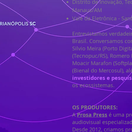
Distrito de Inovação, Te
Manaus/AM
Vale da Eletrônica - Sa
Entrevistamos verdadei
Brasil. Conversamos co
Silvio Meira (Porto Digit
(Tecnopuc/RS), Romero 
Moacir Marafon (Softpla
(Bienal do Mercosul), a
investidores e pesqui
os ecossistemas.
OS PRODUTORES:
A
Prosa Press
é uma pro
audiovisual especializ
Desde 2012, criamos pr