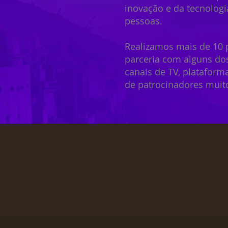
inovação e da tecnologi
pessoas.
Realizamos mais de 10 
parceria com alguns do
canais de TV, plataform
de patrocinadores muito