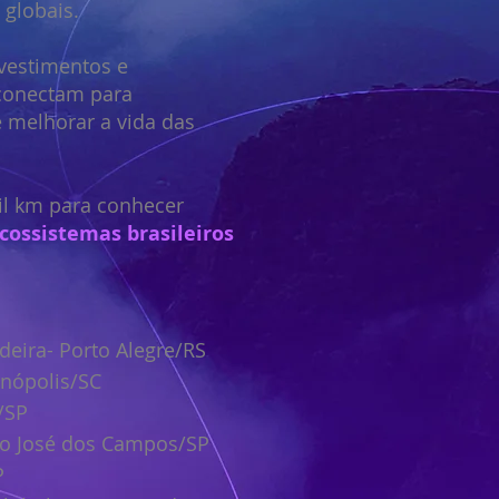
 globais.
nvestimentos e
conectam para
 melhorar a vida das
il km para conhecer
ecossistemas brasileiros
deira- Porto Alegre/RS
anópolis/SC
/SP
ão José dos Campos/SP
P