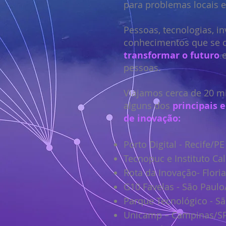
para problemas locais e
Pessoas, tecnologias, i
conhecimentos que se 
transformar o futuro
e
pessoas.
Viajamos cerca de 20 m
alguns dos
principais 
de inovação:
Porto Digital - Recife/PE
Tecnopuc e Instituto Cal
Rota da Inovação- Flori
G10 Favelas - São Paulo
Parque Tecnológico - S
Unicamp – Campinas/S