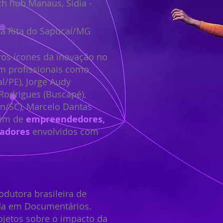
ch hub Manaus, Sidia -
nta Rita do Sapucaí/MG
ros ícones da inovação no
m profissionais como
al/PE), Jorge Audy
Rodrigues (Buscapé),
n/SC), Marcelo Dantas
lém de
empreendedores,
sadores
envolvidos com
dutora brasileira de
ada em Documentários.
ojetos sobre o impacto da